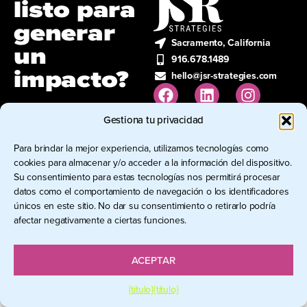
listo para
generar
Sacramento, California
un
916.678.1489
impacto?
hello@jsr-strategies.com
Hablemos.
CONTACTE
Gestiona tu privacidad
Español de México
CON JSR
STRATEGIES
Para brindar la mejor experiencia, utilizamos tecnologías como
cookies para almacenar y/o acceder a la información del dispositivo.
Su consentimiento para estas tecnologías nos permitirá procesar
datos como el comportamiento de navegación o los identificadores
© 2026 JSR Strategies LLC. Todos
únicos en este sitio. No dar su consentimiento o retirarlo podría
los derechos reservados.
afectar negativamente a ciertas funciones.
ACEPTAR
{título}
{título}