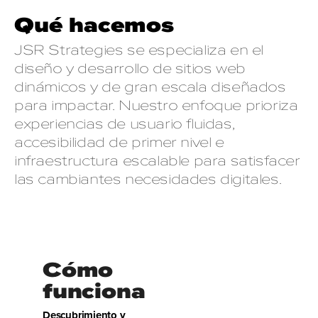
Qué hacemos
JSR Strategies se especializa en el
diseño y desarrollo de sitios web
dinámicos y de gran escala diseñados
para impactar. Nuestro enfoque prioriza
experiencias de usuario fluidas,
accesibilidad de primer nivel e
infraestructura escalable para satisfacer
las cambiantes necesidades digitales.
Cómo
funciona
Descubrimiento y