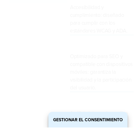
Accesibilidad y
cumplimiento: diseñado
para cumplir con los
estándares WCAG y ADA.
Optimizado para SEO y
compatible con dispositivos
móviles: garantiza la
visibilidad y la participación
del usuario.
Análisis integrado: realice
GESTIONAR EL CONSENTIMIENTO
un seguimiento del
comportamiento del
usuario y optimice el