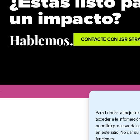
¿Estás listo p
un impacto?
Hablemos.
CONTACTE CON JSR STRA
.
Para brindar la mejor e
acceder a la informació
permitirá procesar dato
en este sitio. No dar su
funciones.